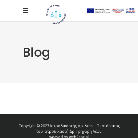
Blog
Copyright © 2023 Ιατροδικαστής Δρ. Λέων - Ο ιστότοπος
του Ιατροδικαστή Δρ. Γρηγόρη Λέων.
weaved by
web2social